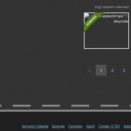
КОД ТОВАРУ:14547487
«
1
2
3
Каталог товарів
Бренди
Галерея
Акції!
Сервіс (СТО)
Інф