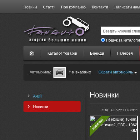
Новини
Статті
Про компанію
Контакти
Написати нам
Пошук за каталого
Каталог товарів
Бренди
Галерея
Не вказано
Автомобіль:
Обрати автомобіль
Новинки
Акції!
Новинки
КОД ТОВАРУ:11722944