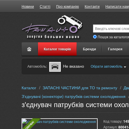
Новини
Статті
Про компанію
Контакти
Написати нам
Пошук за каталого
Каталог товарів
Бренди
Галерея
Не вказано
Автомобіль:
Обрати автомобіль
Каталог
/
ЗАПАСНІ ЧАСТИНИ для ТО та ремонту
/
Дв
З'єднувачі (конектори) патрубків системи охолодження
з'єднувач патрубків системи охо
Код товару:
14
Артикул:
80041