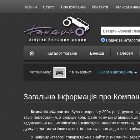
Новини
Статті
Про компанію
Контакти
Написати нам
Пошук за каталого
Каталог товарів
Бренди
Галерея
Не вказано
Автомобіль:
Обрати автомобіль
Загальна інформація про Компан
Компанія «Фанавто»
була створена у 2004 році групою люд
засіб пересування, а скоріше хобі. Саме тому ми ставимося до
задоволення нашим клієнтам і, відповідно, нашому колективу. 
думку щодо тих чи інших аспектів застосування додаткового обл
У нашому каталозі товарів можна знайти різноманітні аксесу