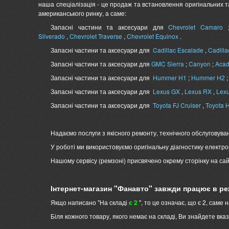
наша спеціалізація - це продаж та встановлення оригінальних та
американського ринку, а саме:
Запасні частини та аксесуари для
Chevrolet Camaro
Silverado
,
Chevrolet Traverse
,
Chevrolet Equinox
.
Запасні частини та аксесуари для
Cadillac Escalade
,
Cadill
Запасні частини та аксесуари для
GMC Sierra
;
Canyon
;
Acad
Запасні частини та аксесуари для
Hummer H1
;
Hummer H2
Запасні частини та аксесуари для
Lexus GX
,
Lexus RX
,
Lex
Запасні частини та аксесуари для
Toyota FJ Cruiser
,
Toyota 
Надаємо послуги з якісного ремонту, технічного обслуговуван
У роботі ми використовуємо оригінальну діагностику електрон
Нашому сервісу (ремзоні) присвячено окрему сторінку на сай
Інтернет-магазин "Фанавто" завжди працює в ре
Якщо написано "На складі
є 2
", то це означає, що є 2, саме
Біля кожного товару, якого немає на складі, Ви знайдете вказ