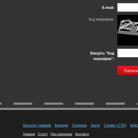
E-mail:
Код перевірки:
Введіть "Код
перевірки":
Каталог товарів
Бренди
Галерея
Акції!
Сервіс (СТО)
Інф
Новини
Статті
Про компанію
Контакти