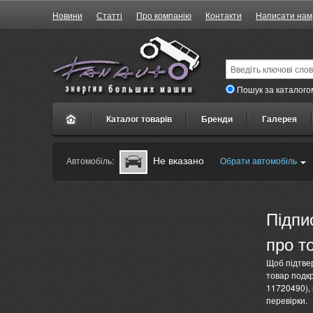
Новини
Статті
Про компанію
Контакти
Написати нам
Пошук за каталого
Каталог товарів
Бренди
Галерея
Не вказано
Автомобіль:
Обрати автомобіль
Підпи
про т
Щоб підтве
товар подк
11720490), 
перевірки.