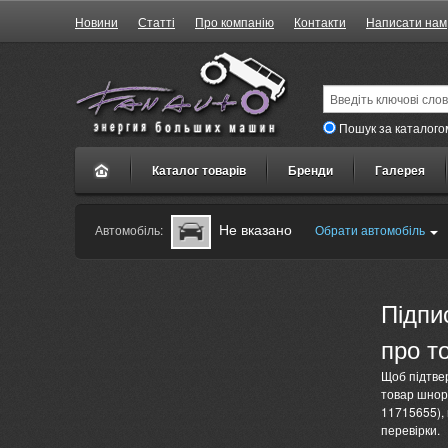
Новини
Статті
Про компанію
Контакти
Написати нам
Пошук за каталого
Каталог товарів
Бренди
Галерея
Не вказано
Автомобіль:
Обрати автомобіль
Підпи
про т
Щоб підтве
товар шнорк
11715655), 
перевірки.