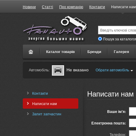
Новини
Статті
Про компанію
Контакти
Написати нам
Пошук за каталого
Каталог товарів
Бренди
Галерея
Не вказано
Автомобіль:
Обрати автомобіль
Написати нам
Контакти
Написати нам
Ваше ім'я:
Запит запчастин
Електронна пошта:
Телефон: