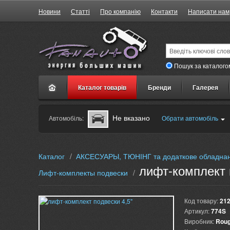
Новини
Статті
Про компанію
Контакти
Написати нам
Пошук за каталого
Каталог товарів
Бренди
Галерея
Не вказано
Автомобіль:
Обрати автомобіль
Каталог
/
АКСЕСУАРЫ, ТЮНІНГ та додаткове обладна
лифт-комплект 
Лифт-комплекты подвески
/
Код товару:
21
Артикул:
774S
Виробник:
Roug