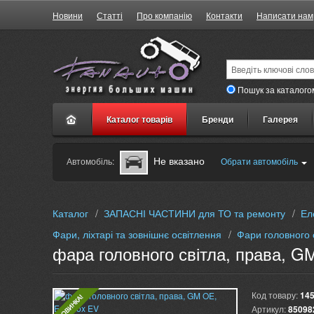
Новини
Статті
Про компанію
Контакти
Написати нам
Пошук за каталого
Каталог товарів
Бренди
Галерея
Не вказано
Автомобіль:
Обрати автомобіль
Каталог
/
ЗАПАСНІ ЧАСТИНИ для ТО та ремонту
/
Ел
Фари, ліхтарі та зовнішнє освітлення
/
Фари головного 
фара головного світла, права, G
Код товару:
14
Артикул:
85098