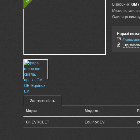
Виробник:
GM /
Місце встановл
Одиниця виміру
Наразі нема
Повідомити
Під замовл
Застосовність
Марка
Модель
Р
CHEVROLET
Equinox EV
2