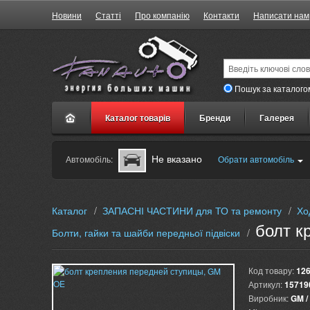
Новини
Статті
Про компанію
Контакти
Написати нам
Пошук за каталого
Каталог товарів
Бренди
Галерея
Не вказано
Автомобіль:
Обрати автомобіль
Каталог
/
ЗАПАСНІ ЧАСТИНИ для ТО та ремонту
/
Хо
болт к
Болти, гайки та шайби передньої підвіски
/
Код товару:
12
Артикул:
15719
Виробник:
GM /