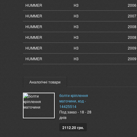
HUMMER
H3
2006
HUMMER
H3
2007
HUMMER
H3
2008
HUMMER
H3
2008 
HUMMER
H3
2009 
HUMMER
H3
2009 
Аналогічні товари
болти кріплення
маточини, код -
14425514
Под заказ - 18 - 28
днів
2112.20 грн.