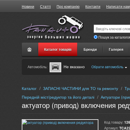
Новини
Статті
Про компанію
Контакти
Написати нам
Пошук за каталого
Каталог товарів
Бренди
Галерея
Не вказано
Автомобіль:
Обрати автомобіль
Каталог
/
ЗАПАСНІ ЧАСТИНИ для ТО та ремонту
/
Тр
Передній міст/редуктор та його деталі
/
Актуатори (при
актуатор (привод) включения ред
Код товару:
12
Артикул:
TCA2