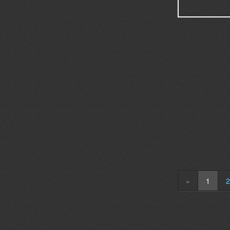
«
1
2