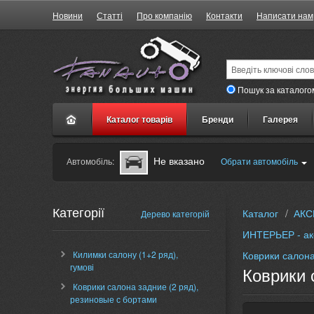
Новини
Статті
Про компанію
Контакти
Написати нам
Пошук за каталого
Каталог товарів
Бренди
Галерея
Не вказано
Автомобіль:
Обрати автомобіль
Категорії
Каталог
/
АКС
Дерево категорій
ИНТЕРЬЕР - ак
Килимки салону (1+2 ряд),
Коврики салона
гумові
Коврики 
Коврики салона задние (2 ряд),
резиновые с бортами