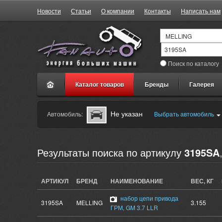
Новости
Статьи
О компании
Контакты
Написать нам
Поиск по каталогу
Каталог товаров
Бренды
Галерея
Не указан
Автомобиль:
Выбрать автомобиль
Результаты поиска по артикулу
3195SA
АРТИКУЛ
БРЕНД
НАИМЕНОВАНИЕ
ВЕС, КГ
набор цепи привода
3195SA
MELLING
3.155
ГРМ, GM 3.7 LLR