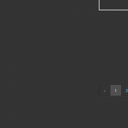
«
1
2