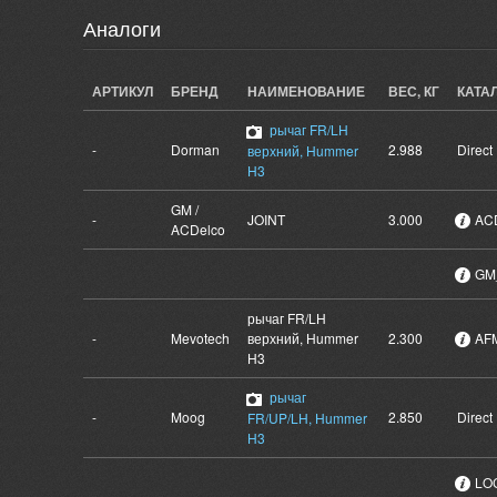
Аналоги
АРТИКУЛ
БРЕНД
НАИМЕНОВАНИЕ
ВЕС, КГ
КАТА
рычаг FR/LH
-
Dorman
2.988
Direct
верхний, Hummer
H3
GM /
-
JOINT
3.000
ACD
ACDelco
GM
рычаг FR/LH
-
Mevotech
верхний, Hummer
2.300
AF
H3
рычаг
-
Moog
2.850
Direct
FR/UP/LH, Hummer
H3
LO