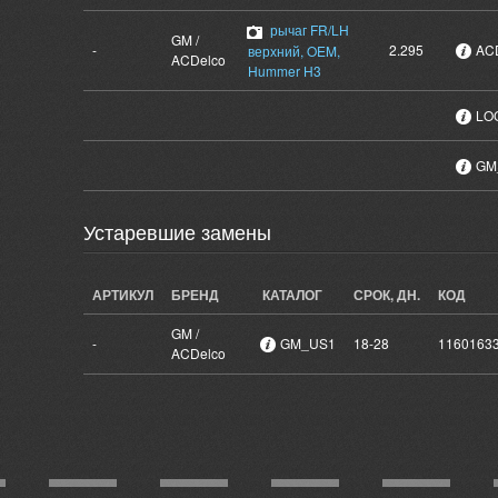
рычаг FR/LH
GM /
-
2.295
ACD
верхний, OEM,
ACDelco
Hummer H3
LO
GM
Устаревшие замены
АРТИКУЛ
БРЕНД
КАТАЛОГ
СРОК, ДН.
КОД
GM /
-
GM_US1
18-28
1160163
ACDelco