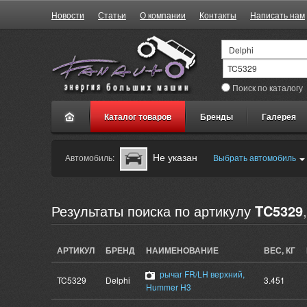
Новости
Статьи
О компании
Контакты
Написать нам
Поиск по каталогу
Каталог товаров
Бренды
Галерея
Не указан
Автомобиль:
Выбрать автомобиль
Результаты поиска по артикулу
TC5329
АРТИКУЛ
БРЕНД
НАИМЕНОВАНИЕ
ВЕС, КГ
рычаг FR/LH верхний,
TC5329
Delphi
3.451
Hummer H3