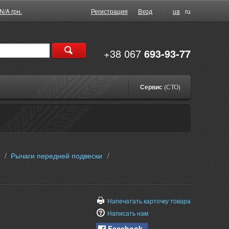
N/A грн.
Регистрация
Вход
ua
ru
+38 067
693-93-77
Сервис
(СТО)
/
Рычаги передней подвески
/
Напечатать карточку товара
Написать нам
Facebook