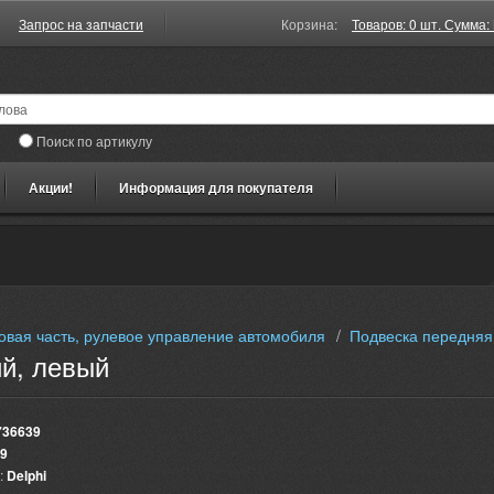
Запрос на запчасти
Корзина:
Товаров: 0 шт. Сумма: 
Поиск по артикулу
Акции!
Информация для покупателя
овая часть, рулевое управление автомобиля
/
Подвеска передняя
ий, левый
736639
9
:
Delphi