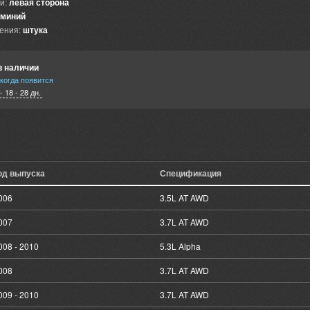
и:
левая сторона
миний
ения:
штука
в наличии
когда появится
- 18 - 28 дн.
од выпуска
Спецификация
006
3.5L AT AWD
007
3.7L AT AWD
008 - 2010
5.3L Alpha
008
3.7L AT AWD
009 - 2010
3.7L AT AWD