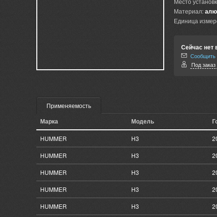
Место установк
Материал:
алю
Единица измер
Сейчас нет 
Сообщить 
Под заказ 
Применяемость
Марка
Модель
Г
HUMMER
H3
2
HUMMER
H3
2
HUMMER
H3
2
HUMMER
H3
2
HUMMER
H3
2