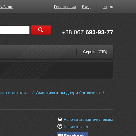
N/A грн.
Регистрация
Вход
ua
ru
+38 067
693-93-77
Сервис
(СТО)
ика и детали...
/
Амортизаторы двери багажника
/
Напечатать карточку товара
Написать нам
Facebook