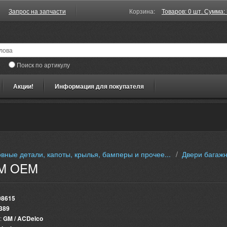
Запрос на запчасти
Корзина:
Товаров: 0 шт. Сумма: 
Поиск по артикулу
Акции!
Информация для покупателя
овные детали, капоты, крылья, бамперы и прочее...
/
Двери багажн
GM OEM
08615
389
:
GM / ACDelco