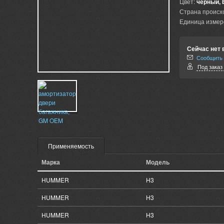
Цвет:
черный, 
Страна происх
Единица измер
Сейчас нет 
Сообщить 
Под заказ 
Применяемость
Марка
Модель
HUMMER
H3
HUMMER
H3
HUMMER
H3