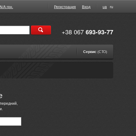
N/A грн.
Регистрация
Вход
ua
ru
+38 067
693-93-77
Сервис
(СТО)
е
 передний,
и.