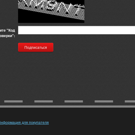
ите "Код
оверки":
нформация для покупателя