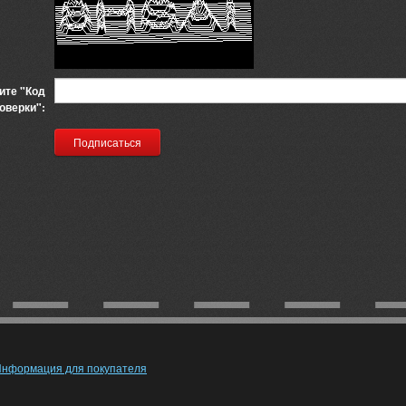
ите "Код
оверки":
нформация для покупателя