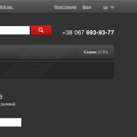
N/A грн.
Регистрация
Вход
ua
ru
+38 067
693-93-77
Сервис
(СТО)
е
 рулевой