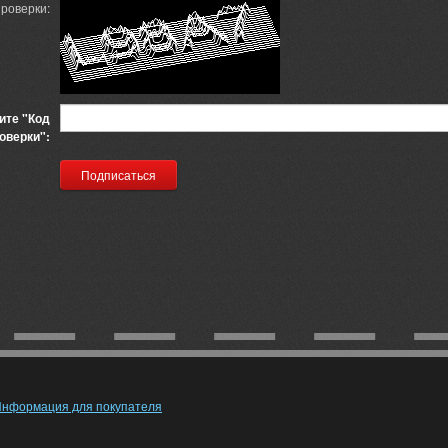
проверки:
ите "Код
оверки":
нформация для покупателя