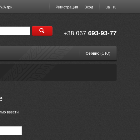
N/A грн.
Регистрация
Вход
ua
ru
+38 067
693-93-77
Сервис
(СТО)
е
имо ввести