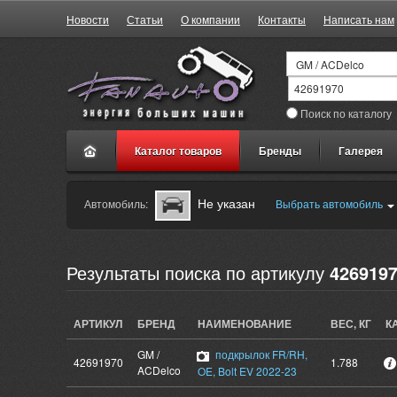
Новости
Статьи
О компании
Контакты
Написать нам
Поиск по каталогу
Каталог товаров
Бренды
Галерея
Не указан
Автомобиль:
Выбрать автомобиль
Результаты поиска по артикулу
426919
АРТИКУЛ
БРЕНД
НАИМЕНОВАНИЕ
ВЕС, КГ
К
GM /
подкрылок FR/RH,
42691970
1.788
ACDelco
OE, Bolt EV 2022-23