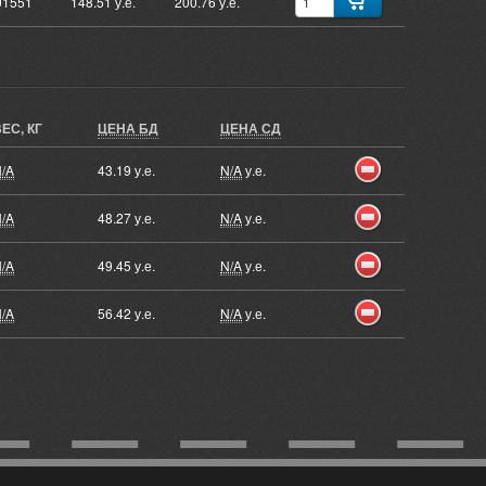
01551
148.51 у.е.
200.76 у.е.
ЕС, КГ
ЦЕНА БД
ЦЕНА СД
/A
43.19 у.е.
N/A
у.е.
/A
48.27 у.е.
N/A
у.е.
/A
49.45 у.е.
N/A
у.е.
/A
56.42 у.е.
N/A
у.е.