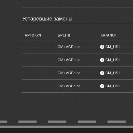
Устаревшие замены
АРТИКУЛ
БРЕНД
КАТАЛОГ
-
GM / ACDelco
GM_US1
-
GM / ACDelco
GM_US1
-
GM / ACDelco
GM_US1
-
GM / ACDelco
GM_US1