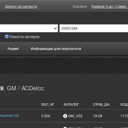
Запрос на запчасти
Корзина:
Товаров: 0 шт. Сумма: 
Поиск по артикулу
Акции!
Информация для покупателя
89
, GM / ACDelco
:
ВЕС, КГ
КАТАЛОГ
СРОК, ДН.
КОД
, Hummer H3
5.500
GM_US2
18-28
117