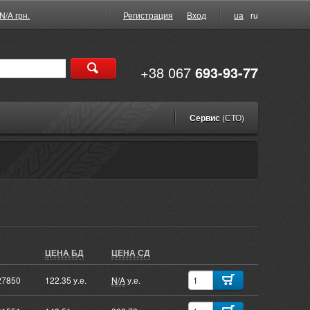
N/A грн.
Регистрация
Вход
ua
ru
+38 067
693-93-77
Сервис
(СТО)
ЦЕНА БД
ЦЕНА СД
27850
122.35 у.е.
N/A
у.е.