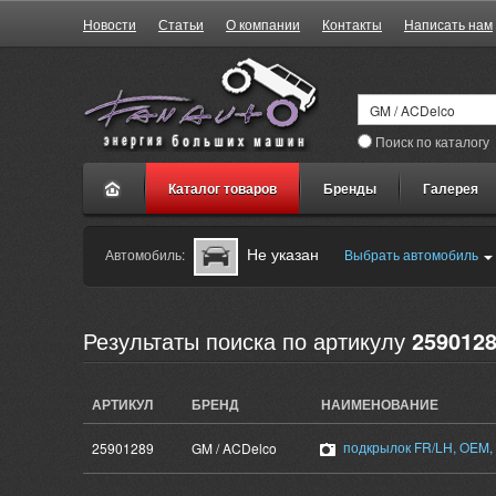
Новости
Статьи
О компании
Контакты
Написать нам
Поиск по каталогу
Каталог товаров
Бренды
Галерея
Не указан
Автомобиль:
Выбрать автомобиль
Результаты поиска по артикулу
259012
АРТИКУЛ
БРЕНД
НАИМЕНОВАНИЕ
подкрылок FR/LH, OEM
25901289
GM / ACDelco