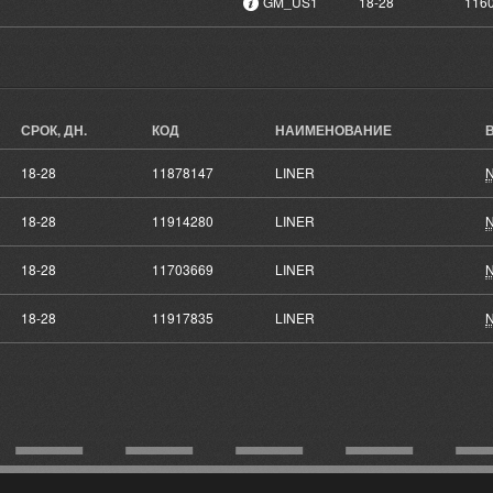
GM_US1
18-28
116
СРОК, ДН.
КОД
НАИМЕНОВАНИЕ
В
18-28
11878147
LINER
N
18-28
11914280
LINER
N
18-28
11703669
LINER
N
18-28
11917835
LINER
N