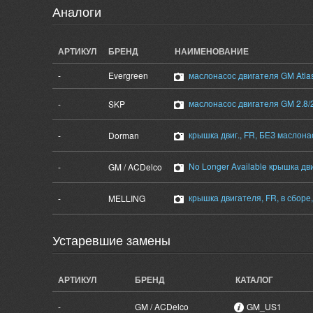
Аналоги
АРТИКУЛ
БРЕНД
НАИМЕНОВАНИЕ
-
Evergreen
маслонасос двигателя GM Atlas 
маслонасос двигателя GM 2.8/2
-
SKP
крышка двиг., FR, БЕЗ маслонас.
-
Dorman
No Longer Available крышка двиг
-
GM / ACDelco
крышка двигателя, FR, в сборе, 
-
MELLING
Устаревшие замены
АРТИКУЛ
БРЕНД
КАТАЛОГ
-
GM / ACDelco
GM_US1