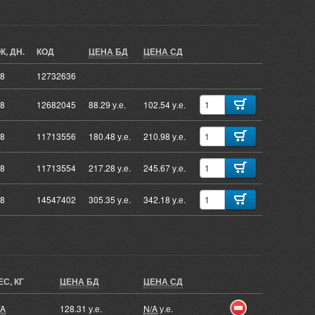
К, ДН.
КОД
ЦЕНА БД
ЦЕНА СД
28
12732636
28
12682045
88.29 у.е.
102.54 у.е.
28
11713556
180.48 у.е.
210.98 у.е.
28
11713554
217.28 у.е.
245.67 у.е.
28
14547402
305.35 у.е.
342.18 у.е.
ЕС, КГ
ЦЕНА БД
ЦЕНА СД
/A
128.31 у.е.
N/A
у.е.