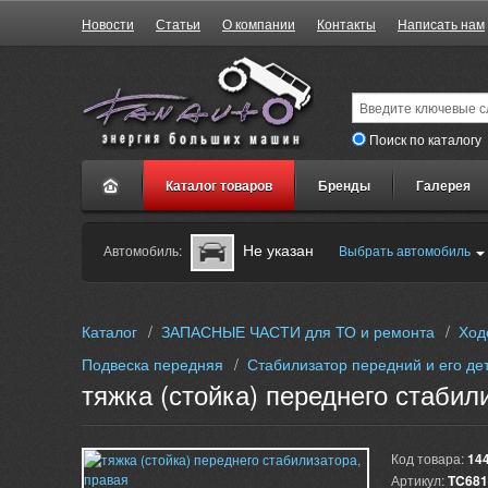
Новости
Статьи
О компании
Контакты
Написать нам
Поиск по каталогу
Каталог товаров
Бренды
Галерея
Не указан
Автомобиль:
Выбрать автомобиль
Каталог
/
ЗАПАСНЫЕ ЧАСТИ для ТО и ремонта
/
Ход
Подвеска передняя
/
Стабилизатор передний и его де
тяжка (стойка) переднего стабил
Код товара:
14
Артикул:
TC681