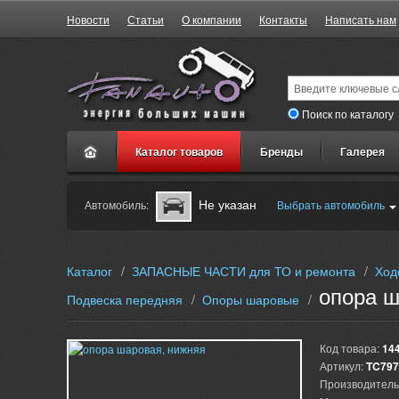
Новости
Статьи
О компании
Контакты
Написать нам
Поиск по каталогу
Каталог товаров
Бренды
Галерея
Не указан
Автомобиль:
Выбрать автомобиль
Каталог
/
ЗАПАСНЫЕ ЧАСТИ для ТО и ремонта
/
Ход
опора ш
Подвеска передняя
/
Опоры шаровые
/
Код товара:
14
Артикул:
TC797
Производитель