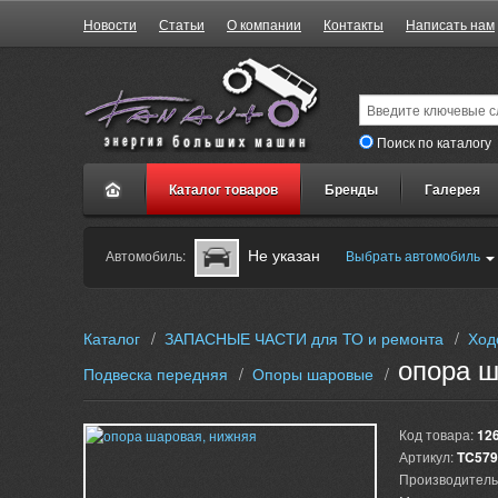
Новости
Статьи
О компании
Контакты
Написать нам
Поиск по каталогу
Каталог товаров
Бренды
Галерея
Не указан
Автомобиль:
Выбрать автомобиль
Каталог
/
ЗАПАСНЫЕ ЧАСТИ для ТО и ремонта
/
Ход
опора ш
Подвеска передняя
/
Опоры шаровые
/
Код товара:
12
Артикул:
TC579
Производитель