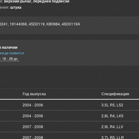
и:
верхний рычаг, передней подвески
ения:
штука
0241, 19144066, 45D0119, K80984, 46D0119A
в наличии
когда появится
- 18 - 28 дн.
Год выпуска
Спецификация
2004 - 2006
3.5L R5, L52
2004 - 2006
2.8L R4, LK5
2007 - 2008
2.9L R4, LLV
2007 - 2008
3.7L R5, LLR