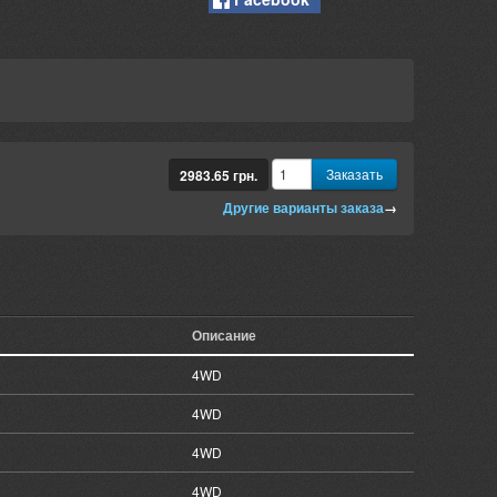
Заказать
2983.65
грн.
Другие варианты заказа
→
Описание
4WD
4WD
4WD
4WD