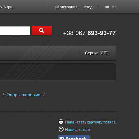
N/A грн.
Регистрация
Вход
ua
ru
+38 067
693-93-77
Сервис
(СТО)
/
Опоры шаровые
/
Напечатать карточку товара
Написать нам
Facebook