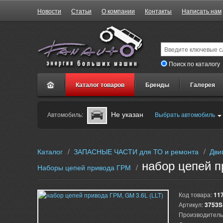
Новости
Статьи
О компании
Контакты
Написать нам
Поиск по каталогу
Каталог товаров
Бренды
Галерея
Не указан
Автомобиль:
Выбрать автомобиль
Каталог
/
ЗАПАСНЫЕ ЧАСТИ для ТО и ремонта
/
Дви
набор цепей п
Наборы цепей привода ГРМ
/
Код товара:
11
Артикул:
3753S
Производитель