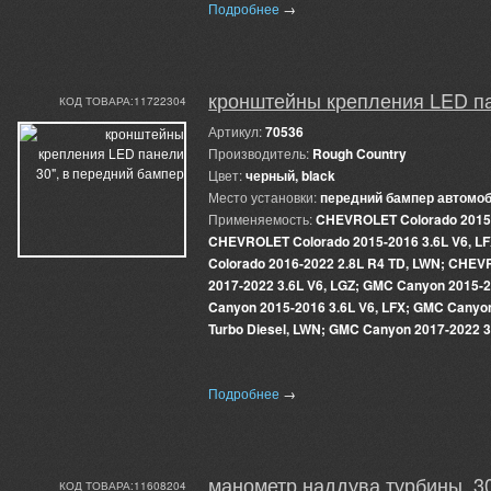
Подробнее
→
кронштейны крепления LED па
КОД ТОВАРА:11722304
Артикул:
70536
Производитель:
Rough Country
Цвет:
черный, black
Место установки:
передний бампер автомо
Применяемость:
CHEVROLET Colorado 2015-
CHEVROLET Colorado 2015-2016 3.6L V6, 
Colorado 2016-2022 2.8L R4 TD, LWN; CHEV
2017-2022 3.6L V6, LGZ; GMC Canyon 2015-2
Canyon 2015-2016 3.6L V6, LFX; GMC Canyon
Turbo Diesel, LWN; GMC Canyon 2017-2022 3
Подробнее
→
манометр наддува турбины, 30 
КОД ТОВАРА:11608204