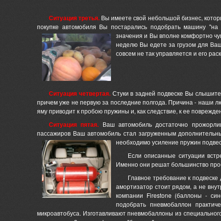
Ситуация третья.
Вы имеете свой небольшой бизнес, котор
покупке автомобиля Вы постарались подобрать машину "на 
значения и Вы вполне комфортно чув
неделю Вы едете за грузом для Ваш
совсем не так управляется и его раск
Ситуация четвертая.
Стуки в задней подвеске Вы слышите
причем уже не первую за последние полгода. Причина - наши л
яму приводит к пробою пружины и, как следствие, к ее поврежде
Ситуация пятая.
Ваш автомобиль достаточно прожорлив
пассажиров Ваш автомобиль стал загруженным дополнительн
необходимо усиление пружин подвес
Если описанные ситуации встр
Именно они решат большинство проб
Главное требование к подвеске 
амортизатор стоит рядом, а не вну
компании Firestone (баллоны - син
подобрать пневмобаллон практиче
микроавтобуса. Изготавливают пневмобаллоны из специальног