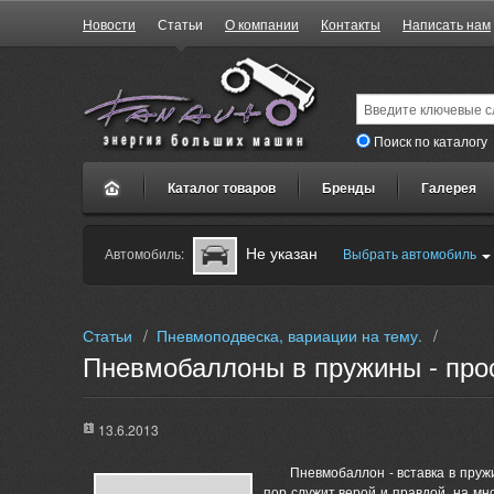
Новости
Статьи
О компании
Контакты
Написать нам
Поиск по каталогу
Каталог товаров
Бренды
Галерея
Не указан
Автомобиль:
Выбрать автомобиль
Статьи
/
Пневмоподвеска, вариации на тему.
/
Пневмобаллоны в пружины - прос
13.6.2013
Пневмобаллон - вставка в пруж
пор служит верой и правдой на мн