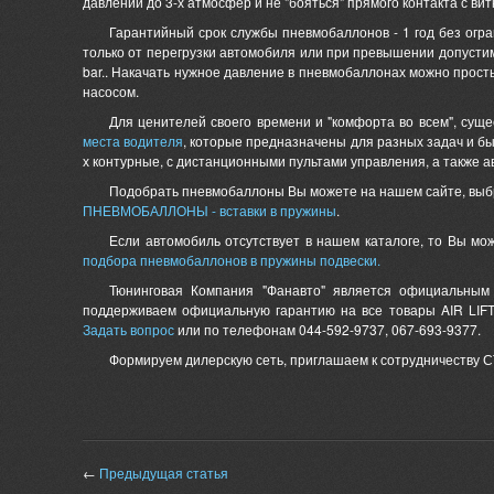
давлении до 3-х атмосфер и не "бояться" прямого контакта с ви
Гарантийный срок службы пневмобаллонов - 1 год без огра
только от перегрузки автомобиля или при превышении допустим
bar.. Накачать нужное давление в пневмобаллонах можно про
насосом.
Для ценителей своего времени и "комфорта во всем", сущ
места водителя
, которые предназначены для разных задач и бы
х контурные, с дистанционными пультами управления, а также а
Подобрать пневмобаллоны Вы можете на нашем сайте, выбрав
ПНЕВМОБАЛЛОНЫ - вставки в пружины
.
Если автомобиль отсутствует в нашем каталоге, то Вы м
подбора пневмобаллонов в пружины подвески.
Тюнинговая Компания "Фанавто" является официальным
поддерживаем официальную гарантию на все товары AIR LIF
Задать вопрос
или по телефонам 044-592-9737, 067-693-9377.
Формируем дилерскую сеть, приглашаем к сотрудничеству С
←
Предыдущая статья