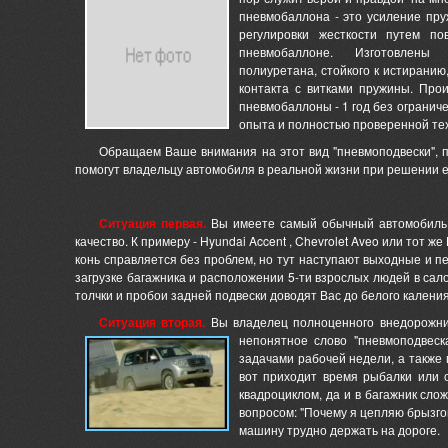
пневмобаллона - это усиление пру
регулировки жесткости путем п
пневмобаллоне. Изготовлены
полиуретана, стойкого к истиранию
контакта с витками пружины. Про
пневмобаллоны - 1 год без огранич
опыта и полностью проверенной те
Обращаем Ваше внимания на этот вид "пневмоподвески", 
помогут владельцу автомобиля в реальной жизни при решении е
Ситуация первая.
Вы имеете самый обычный автомобиль д
качество. К примеру - Hyundai Accent , Chevrolet Aveo или тот 
конь справляется без проблем, но тут наступают выходные и пе
загрузке багажника и расположении 5-ти взрослых людей в сал
толчки и пробои задней подвески доводят Вас до белого каления
Ситуация вторая.
Вы владелец полноценного внедорожника
непонятное слово "пневмоподвес
задачами рабочей недели, а также 
вот приходит время рыбалки или 
квадроциклом, да и в багажник сло
вопросом: "Почему я цепляю брызгов
машину трудно держать на дороге.